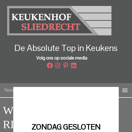
De Absolute Top in Keukens
Volg ons op sociale media
Facebook
Instagram
Pinterest
LinkedIn
Navigation
WOONKEUKEN MET
RIANT KOOKEILAND
ZONDAG GESLOTEN