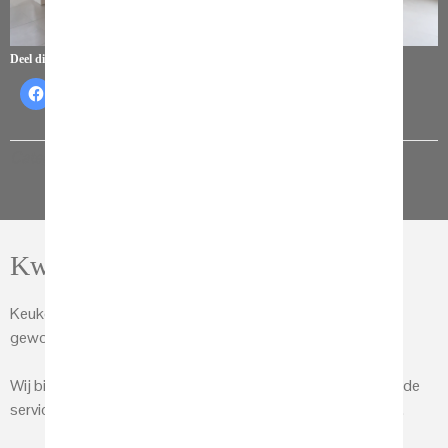
Deel dit:
Categorie:
Referenties
Kwaliteit keukens
Keukenhof Sliedrecht is een keuken­speciaalzaak, groot
geworden door zijn hoge kwaliteit- en service.
Wij bieden u wat u van ons verwacht: Betrouwbaarheid, goede
service, gedegen advies, maar vooral een prachtig resultaat.