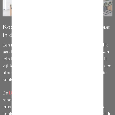
Kookeiland met NEFF inductiekookplaat
in de woonkeuken
Een riant kookeiland met de mogelijkheid om heerlijk
aan te schuiven tijdens het koken of gewoon om even
iets te drinken. De inductiekookplaat van NEFF heeft
vijf kookzones en één flexzone. Met de twistPad®, een
afneembare, rood bedieningsknop is het mogelijk de
kookplaat te bedienen.
De
Downdraft van NEFF
met glazen paneel en
randverlichting heeft drie standen en twee
intensiefstanden en zorgt voor het afvoeren van alle
kookluchtjes. Alles te verbinden met Home Connect. In