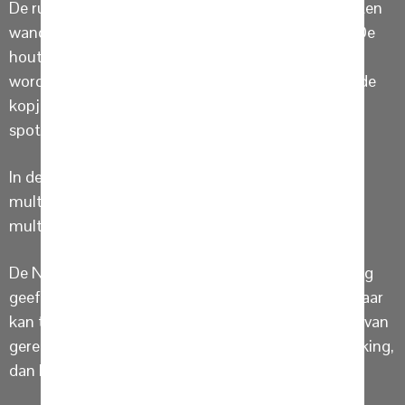
De ruime kastenwand oogt niet groot door de houten
wandschappen die in het midden zijn ontworpen. De
houten wandschappen kunnen decoratief gebruikt
worden of gewoon functioneel door de borden en de
kopjes ‘pakklaar’ te plaatsen. De ingebouwde
spots maken het een sfeervol geheel.
In de kastenwand zijn twee ovens geplaatst. Een
multifunctionele oven met magnetron en een
multifunctionele oven met stoomfunctie.
De NEFF warmhoudlade met Push en Pull bediening
geeft ruimte voor het opwarmen van 12 borden, maar
kan tevens gebruikt worden voor het warmhouden van
gerechten en mocht u liefhebber zijn van slow cooking,
dan behoort dit ook tot de mogelijkheden.