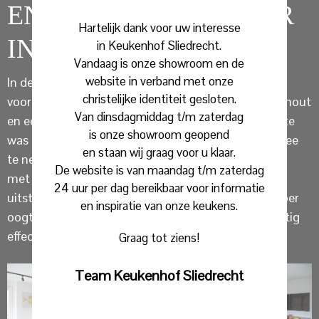
EN NEFF APPARATUUR
Hartelijk dank voor uw interesse
IN GOUDRIAAN
in Keukenhof Sliedrecht.
Vandaag is onze showroom en de
website in verband met onze
In deze grote woonkeuken in Goudriaan is gekozen
christelijke identiteit gesloten.
voor een (soft) zwarte keuken geaccentueerd met hout
Van dinsdagmiddag t/m zaterdag
en een riant kookeiland. Door de omvangrijke ruimte
is onze showroom geopend
was het mogelijk om alle wensen in het ontwerp mee
en staan wij graag voor u klaar.
te nemen. Het soft zwarte front gecombineerd
De website is van maandag t/m zaterdag
met het massieve hout geeft altijd een warme
24 uur per dag bereikbaar voor informatie
uitstraling. Door het lichte werkblad en de lichte vloer
en inspiratie van onze keukens.
oogt het niet donker, maar geeft een stijlvol en rustig
effect.
Graag tot ziens!
Team Keukenhof Sliedrecht