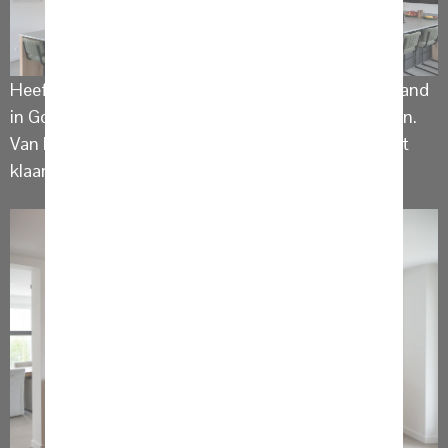
Heeft u interesse in deze woonkeuken met kookeiland
in Goudriaan of wilt u meer keukeninspiratie opdoen.
Van harte welkom in onze showroom de koffie staat
klaar!