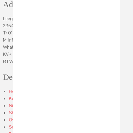
Adres
Leeghwaterstraat 25
3364 AE Sliedrecht
T: 0184-422297
M: info@keukenhof-sliedrecht.nl
Whats App: 06-86879882
KVK: 23072011
BTW-nr: NL 8188.49.952 B01
De keuken die u zoekt
Home
Keukens
Nieuwbouw keukens
Showroom
Over ons
Service