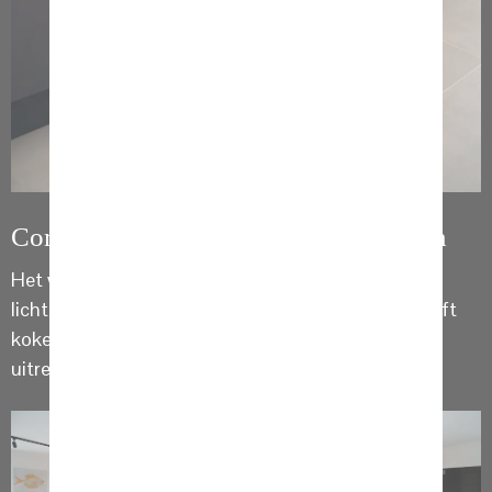
Composiet werkblad en Quooker kraan
Het werkblad is van composiet in een
licht grijze kleur. De zwarte
Quooker flex kraan
geeft
kokend, warm en koud water met een handige
uitrekslang voor meer reikwijdte.