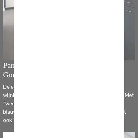
Pando wijnklimaatkast in woonkeuken
Goudriaan
De energiezuinige en moderne onderbouw
wijnklimaatkast van
Pando
is een echte blikvanger. Met
twee klimaatzones en ruimte voor 53 flessen. De
blauwe led verlichting in deze wijnklimaatkast zorgt
ook ’s avonds voor een exclusieve uitstraling.