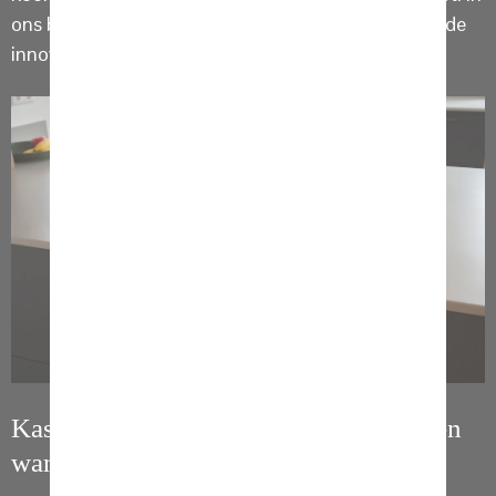
ons blog vertellen we daar alles over, lees mee over de
innovatieve NEFF Downdraft.
Kastenwand met NEFF ovens en houten
wandschappen