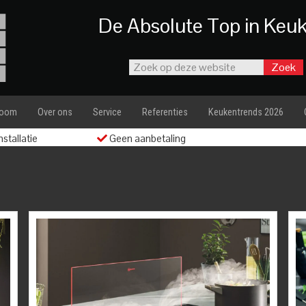
De Absolute Top in Keu
room
Over ons
Service
Referenties
Keukentrends 2026
stallatie
Geen aanbetaling