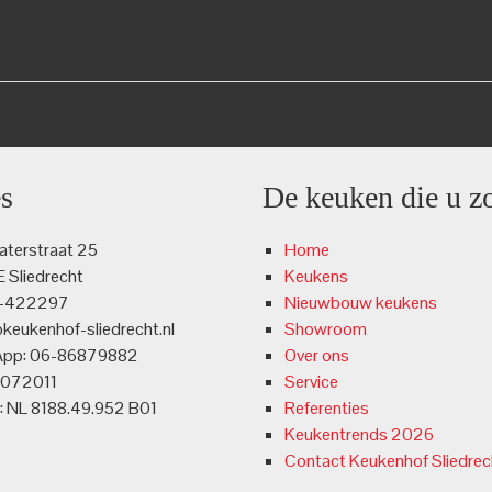
s
De keuken die u z
terstraat 25
Home
 Sliedrecht
Keukens
4-422297
Nieuwbouw keukens
@keukenhof-sliedrecht.nl
Showroom
App: 06-86879882
Over ons
3072011
Service
 NL 8188.49.952 B01
Referenties
Keukentrends 2026
Contact Keukenhof Sliedrec