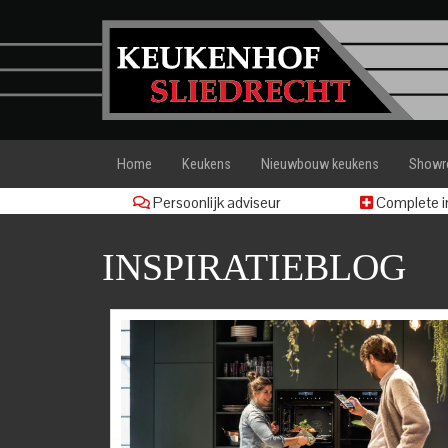
Home
Keukens
Nieuwbouw keukens
Show
Persoonlijk adviseur
Complete in
INSPIRATIEBLOG