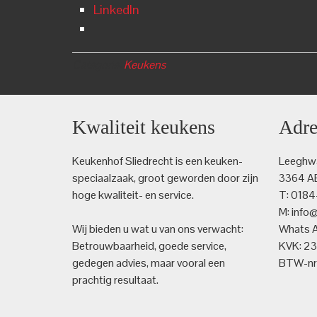
LinkedIn
Categorie:
Keukens
Kwaliteit keukens
Adre
Keukenhof Sliedrecht is een keuken­
Leeghwa
speciaalzaak, groot geworden door zijn
3364 AE
hoge kwaliteit- en service.
T: 018
M: info
Wij bieden u wat u van ons verwacht:
Whats 
Betrouwbaarheid, goede service,
KVK: 2
gedegen advies, maar vooral een
BTW-nr:
prachtig resultaat.