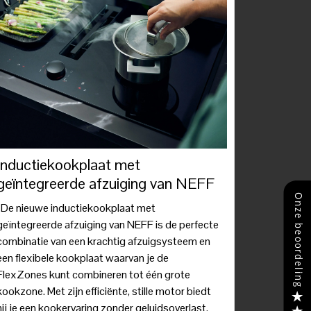
Inductiekookplaat met
geïntegreerde afzuiging van NEFF
De nieuwe inductiekookplaat met
geïntegreerde afzuiging van NEFF is de perfecte
combinatie van een krachtig afzuigsysteem en
een flexibele kookplaat waarvan je de
FlexZones kunt combineren tot één grote
kookzone. Met zijn efficiënte, stille motor biedt
hij je een kookervaring zonder geluidsoverlast.