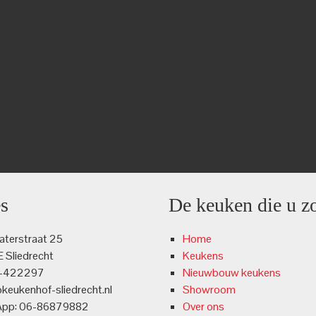
s
De keuken die u z
terstraat 25
Home
 Sliedrecht
Keukens
4-422297
Nieuwbouw keukens
@keukenhof-sliedrecht.nl
Showroom
App: 06-86879882
Over ons