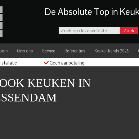
De Absolute Top in Keu
room
Over ons
Service
Referenties
Keukentrends 2026
stallatie
Geen aanbetaling
OOK KEUKEN IN
ESSENDAM