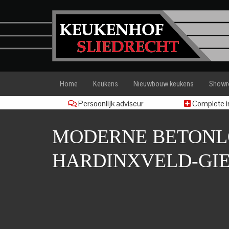
Home
Keukens
Nieuwbouw keukens
Show
Persoonlijk adviseur
Complete in
MODERNE BETONL
HARDINXVELD-GI